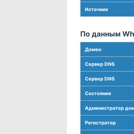
Источник
По данным Who
Домен
Сервер DNS
Сервер DNS
Соcтояние
Администратор до
Регистратор